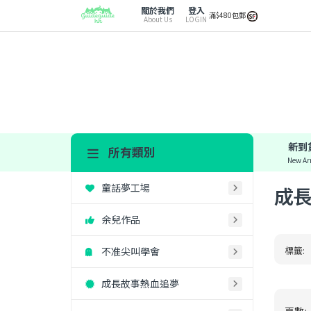
關於我們
登入
滿$480包郵
About Us
LOGIN
新到
所有類別
New Arr
童話夢工場
成
余兒作品
標籤:
不准尖叫學會
成長故事熱血追夢