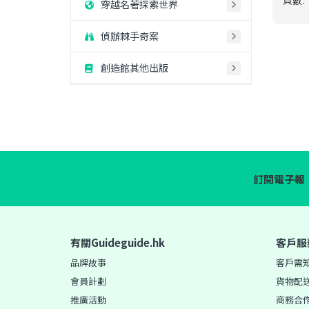
頁數:
穿越名著探索世界
偵辦棘手奇案
按此
關閉
創造館其他出版
訂閱電子報
有關Guideguide.hk
客戶服
品牌故事
客戶需
會員計劃
貨物配
推廣活動
商務合