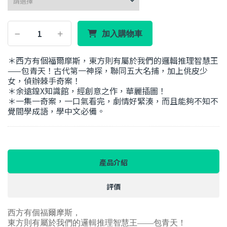
加入購物車
＊西方有個福爾摩斯，東方則有屬於我們的邏輯推理智慧王
——包青天！古代第一神探，聯同五大名捕，加上佻皮少
女，偵辦棘手奇案！
＊余遠鍠X知識館，經創意之作，華麗插圖！
＊一集一奇案，一口氣看完，劇情好緊湊，而且能夠不知不
覺間學成語，學中文必備。
產品介紹
評價
西方有個福爾摩斯，
東方則有屬於我們的邏輯推理智慧王——包青天！