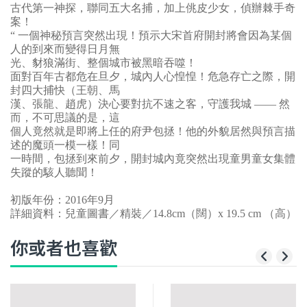
古代第一神探，聯同五大名捕，加上佻皮少女，偵辦棘手奇
案！
“ 一個神秘預言突然出現！預示大宋首府開封將會因為某個
人的到來而變得日月無
光、豺狼滿街、整個城市被黑暗吞噬！
面對百年古都危在旦夕，城內人心惶惶！危急存亡之際，開
封四大捕快（王朝、馬
漢、張龍、趙虎）決心要對抗不速之客，守護我城 —— 然
而，不可思議的是，這
個人竟然就是即將上任的府尹包拯！他的外貌居然與預言描
述的魔頭一模一樣！同
一時間，包拯到來前夕，開封城內竟突然出現童男童女集體
失蹤的駭人聽聞！
初版年份：2016年9月
詳細資料：兒童圖書／精裝／14.8cm（闊）x 19.5 cm （高）
你或者也喜歡