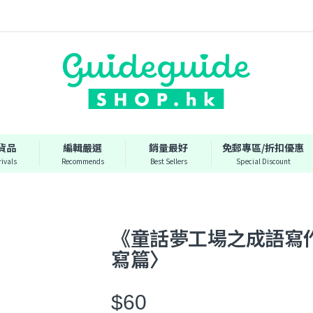
貨品
編輯嚴選
銷量最好
免郵專區/折扣優惠
ivals
Recommends
Best Sellers
Special Discount
《童話夢工場之成語寫
寫篇〉
$60