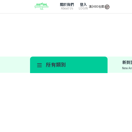
關於我們
登入
滿$480包郵
About Us
LOGIN
新到
所有類別
New Arr