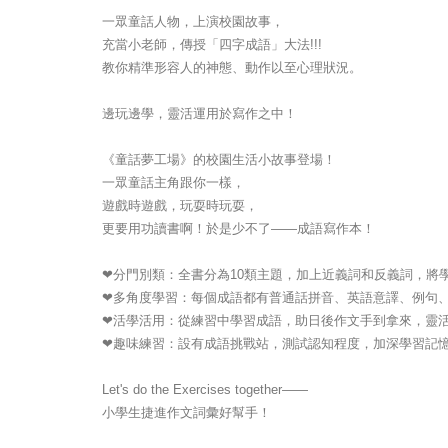
一眾童話人物，上演校園故事，
充當小老師，傳授「四字成語」大法!!!
教你精準形容人的神態、動作以至心理狀況。
邊玩邊學，靈活運用於寫作之中！
《童話夢工場》的校園生活小故事登場！
一眾童話主角跟你一樣，
遊戲時遊戲，玩耍時玩耍，
更要用功讀書啊！於是少不了——成語寫作本！
❤分門別類：全書分為10類主題，加上近義詞和反義詞，將學
❤多角度學習：每個成語都有普通話拼音、英語意譯、例句
❤活學活用：從練習中學習成語，助日後作文手到拿來，靈
❤趣味練習：設有成語挑戰站，測試認知程度，加深學習記
Let's do the Exercises together——
小學生捷進作文詞彙好幫手！