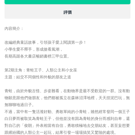
評價
內容簡介：
改編經典童話故事，引領孩子愛上閱讀第一步！
小學生愛不釋手，形成搶看風潮，
長期高踞各大書店暢銷書榜三甲位置。
第2期主角：青蛙王子、人類公主和小女巫
主題：結交不同個性和外貌的朋友之道
青蛙，由於外貌古怪、步姿難看，在動物界是最不受歡迎的一群。沒有動
物願意跟他們做朋友，他們都被孤立在森林沼澤地裡，天天捏泥巴玩，無
無聊聊地過日子。
不過，當中有一隻活潑好動、勇敢單純的小青蛙，雖然經常發同一個王子
白日夢而被取笑為青蛙王子，但他並沒有因為青蛙的身分而感到自卑，還
對自己的「俊朗」外表相當有自信，勇敢積極地去交朋結友，甚至妄想要
跟繽紛國的人類公主一起玩，結果引發一場場搞笑又驚險的處境。