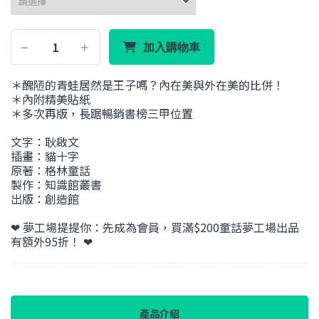
加入購物車
＊醜陋的青蛙居然是王子嗎？內在美與外在美的比併！
＊內附精美貼紙
＊多次再版，長踞暢銷書榜三甲位置
文字：耿啟文
插畫：貓十字
原著：格林童話
製作：知識館叢書
出版：創造館
❤ 夢工場提提你：先成為會員，買滿$200童話夢工場出品
有額外95折！ ❤
產品介紹