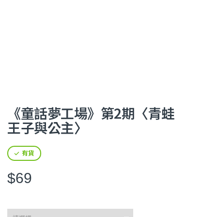
《童話夢工場》第2期〈青蛙
王子與公主〉
有貨
$69