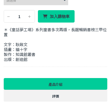
加入購物車
＊《童話夢工場》系列童書多次再版，長踞暢銷書榜三甲位
置
文字：耿啟文
插畫：貓十字
製作：知識館叢書
出版：創造館
產品介紹
評價