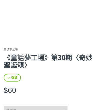
童話夢工場
《童話夢工場》第30期〈奇妙
聖誕頌〉
有貨
$60