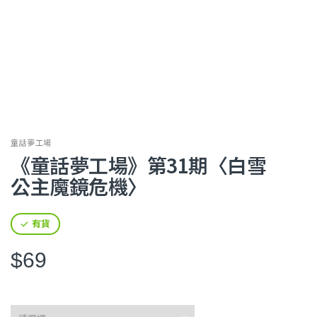
童話夢工場
《童話夢工場》第31期〈白雪
公主魔鏡危機〉
有貨
$69