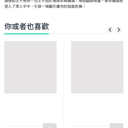
鏡借給王子使用。但王子由於過度依賴魔鏡，導致腦筋閉塞。後來魔鏡更
落入了壞人手中，引發一場翻天覆地的智能危機！
你或者也喜歡