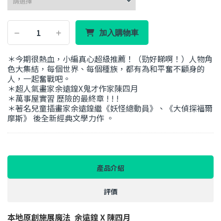
加入購物車
＊今期很熱血，小編真心超級推薦！（勁好睇啊！）人物角
色大集結，每個世界、每個種族，都有為和平奮不顧身的
人，一起奮戰吧。
＊超人氣畫家余遠鍠X鬼才作家陳四月
＊萬事屋實習 歷險的最終章 ! ! !
＊著名兒童插畫家余遠鍠繼《妖怪總動員》、《大偵探福爾
摩斯》 後全新經典文學力作 。
產品介紹
評價
本地原創施展魔法 余遠鍠 X 陳四月