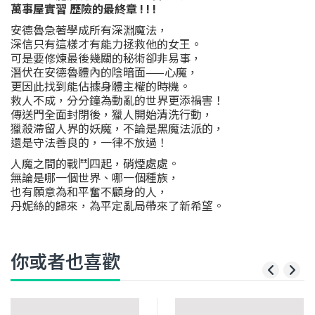
萬事屋實習 歷險的最終章 ! ! !
安德魯急著學成所有深淵魔法，
深信只有這樣才有能力拯救他的女王。
可是要修煉最後幾關的秘術卻非易事，
潛伏在安德魯體內的陰暗面——心魔，
更因此找到能佔據身體主權的時機。
救人不成，分分鐘為動亂的世界更添禍害！
傳送門全面封閉後，獵人開始清洗行動，
獵殺滯留人界的妖魔，不論是黑魔法派的，
還是守法善良的，一律不放過！
人魔之間的戰鬥四起，硝煙處處。
無論是哪一個世界、哪一個種族，
也有願意為和平奮不顧身的人，
丹妮絲的歸來，為平定亂局帶來了新希望。
你或者也喜歡