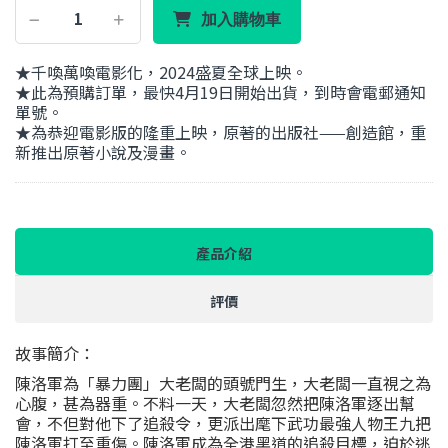
加入購物車
★千喚萬喚電影化，2024盛夏全球上映。
★此為預購訂單，最快4月19日開始出貨，到時會電郵通知
單號。
★為恭迎電影版的隆重上映，原著的出版社——創造館，重
新推出原著小說及漫畫。
產品介紹
評價
故事簡介：
陳洛軍為「暴力團」大老闆的頭號門生，大老闆一直視之為
心腹，甚為器重。不料一天，大老闆忽然把陳洛軍逐出幫
會，不但對他下了追殺令，更派出麾下武功最強人物王九把
陳洛軍打至重傷。陳洛軍成為全港黑道的追殺目標，迫於逃