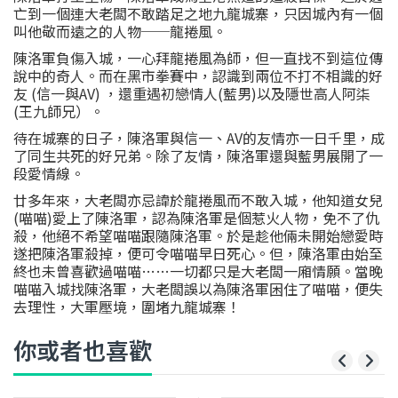
亡到一個連大老闆不敢踏足之地九龍城寨，只因城內有一個
叫他敬而遠之的人物──龍捲風。
陳洛軍負傷入城，一心拜龍捲風為師，但一直找不到這位傳
說中的奇人。而在黑市拳賽中，認識到兩位不打不相識的好
友 (信一與AV) ，還重遇初戀情人(藍男)以及隱世高人阿柒
(王九師兄）。
待在城寨的日子，陳洛軍與信一、AV的友情亦一日千里，成
了同生共死的好兄弟。除了友情，陳洛軍還與藍男展開了一
段愛情線。
廿多年來，大老闆亦忌諱於龍捲風而不敢入城，他知道女兒
(喵喵)愛上了陳洛軍，認為陳洛軍是個惹火人物，免不了仇
殺，他絕不希望喵喵跟隨陳洛軍。於是趁他倆未開始戀愛時
遂把陳洛軍殺掉，便可令喵喵早日死心。但，陳洛軍由始至
終也未曾喜歡過喵喵……一切都只是大老闆一廂情願。當晚
喵喵入城找陳洛軍，大老闆誤以為陳洛軍困住了喵喵，便失
去理性，大軍壓境，圍堵九龍城寨！
你或者也喜歡