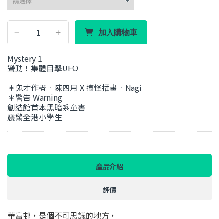
加入購物車
Mystery 1
聳動！集體目擊UFO
＊鬼才作者．陳四月 X 搞怪插畫．Nagi
＊警告 Warning
創造館首本黑暗系童書
震驚全港小學生
產品介紹
評價
華富邨，是個不可思議的地方，