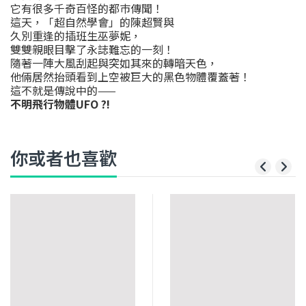
它有很多千奇百怪的都巿傳聞！
這天，「超自然學會」的陳超賢與
久別重逢的插班生巫夢妮，
雙雙親眼目擊了永誌難忘的一刻！
隨著一陣大風刮起與突如其來的轉暗天色，
他倆居然抬頭看到上空被巨大的黑色物體覆蓋著！
這不就是傳說中的——
不明飛行物體UFO ?!
你或者也喜歡