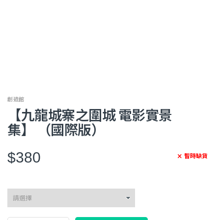
創造館
【九龍城寨之圍城 電影實景
集】 （國際版）
$380
暫時缺貨