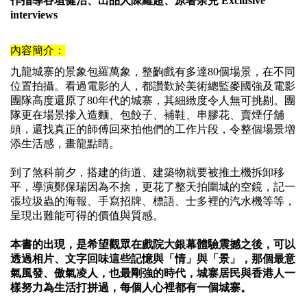
作指導谷垣健治、出品人陳羅超、原著余兒
Exclusive
interviews
內容簡介：
九龍城寨的景象包羅萬象，整齣戲有多達
80
個場景，在不同
位置拍攝。看過電影的人，都讚歎於美術總監麥國強及電影
團隊高度還原了
80
年代的城寨，其細緻度令人無可挑剔。團
隊更在場景摻入造麵、包餃子、補鞋、串膠花、賣煙仔舖
頭，還找真正的師傅回來拍他們的工作片段，令整個場景增
添生活感，畫龍點睛。
到了煞科前夕，搭建的街道、建築物就要被推土機拆卸移
平，導演鄭保瑞因為不捨，更花了整天拍圍城的空鏡，記一
張垃圾蟲的海報、手寫招牌、標語、士多裡的汽水機等等，
呈現出難能可得的價值與質感。
本書的出現，是希望觀眾在戲院大銀幕體驗震撼之後，可以
透過相片、文字回味這些記憶與「情」與「景」，那個最意
氣風發、傲氣凌人，也最剛強的時代，城寨居民與香港人一
樣努力為生活打拼過，每個人心裡都有一個城寨。