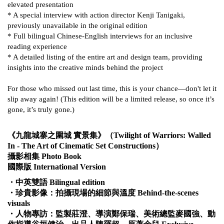
elevated presentation
* A special interview with action director Kenji Tanigaki,
previously unavailable in the original edition
* Full bilingual Chinese-English interviews for an inclusive
reading experience
* A detailed listing of the entire art and design team, providing
insights into the creative minds behind the project
For those who missed out last time, this is your chance—don't let it
slip away again! (This edition will be a limited release, so once it’s
gone, it’s truly gone.)
《九龍城寨之圍城
實景集》
（
Twilight of Warriors: Walled
In - The Art of Cinematic Set Constructions
）
攝影相集
Photo Book
國際版
International Version
・
中英雙語
Bilingual edition
・
珍貴影像：拍攝現場的細節與溫度
Behind-the-scenes
visuals
・
人物專訪：監製莊澄、導演鄭保瑞、美術總監麥國強、動