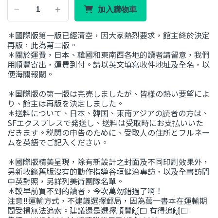
加入購物車
＊國際版第一版已經清空，因大家熱烈要求，館主終於決定
再版，此為第二版。
＊關於運費，日本、韓國和東南西各地的讀者請留意，我們
用順豐寄出，運費到付。請以英文填寫收件地址及全名，以
便海關報關。
＊国際版の第一版は完売しましたが、皆様の熱い要望によ
り、館主は再版を決定しました。
＊送料について、日本、韓国、東南アジアの読者の方は、
SFエクスプレスで発送し、送料は受取時にお支払いいた
だきます。税関の申告のために、受取人の住所とフルネー
ムを英語でご記入ください。
＊國際版精美呈現，除有新設計之封面及不同印刷效果外，
另新收錄舊版沒有的動作指導谷垣健治專訪，以及全書訪問
中英對照，另詳列美術團隊名單。
＊較早前買不到的讀者，今次萬勿錯過了啊！
注意‼️運輸方式，不建議選擇郵局，因為萬一書本在運輸期
間受損無法追索。建議還是選擇順豐🙌🏻 有得追🙌🏻