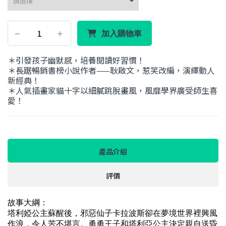
加入購物車
＊引發孩子幽默感，培養閱讀好習慣！
＊長踞暢銷書榜小說作者——耿啟文，惹笑改編，演繹動人
新經典！
＊人氣插畫家貓十字以細膩跳脫畫風，風靡學界廣受師生喜
愛！
產品介紹
評價
故事大綱：
塔利婭公主蘇醒後，邪惡仙子卡拉波斯卻在夢境世界裡興風
作浪，令人苦不堪言。勇勇王子和塔利亞公主決定親自送昏