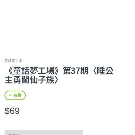
童話夢工場
《童話夢工場》第37期〈睡公
主勇闖仙子族〉
有貨
$69