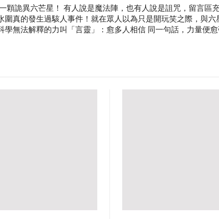
出一顆詭異六芒星！ 有人說是魔法陣，也有人說是詛咒，留言區
天水圍真的發生過駭人事件！就在眾人以為只是開玩笑之際，與六
科學無法解釋的力叫「言靈」：愈多人相信 同一句話，力量便愈