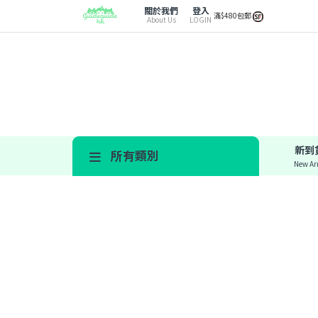
關於我們
登入
滿$480包郵
About Us
LOGIN
新到
所有類別
New Arr