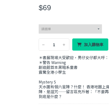
$69
加入購物車
＊書展現場大受歡迎，男仔女仔都大呼：
＊警告 Warning
創造館首本黑暗系童書
震驚全港小學生
Mystery 5
天水圍有個六星陣？什麼！ 香港地圖上
陣、是詛咒⋯⋯留言區充斥著：「不要再
到底是什麼？