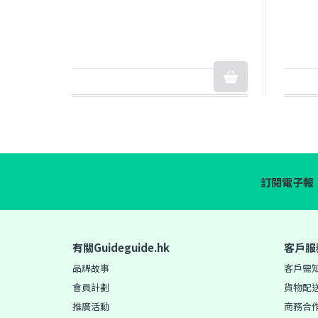
訂閱電子報
有關Guideguide.hk
客戶服
品牌故事
客戶需
會員計劃
貨物配
推廣活動
商務合