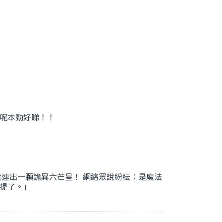
呢本勁好睇！！
竟連出一顆詭異六芒星！ 網絡眾說紛紜：是魔法
提了。」