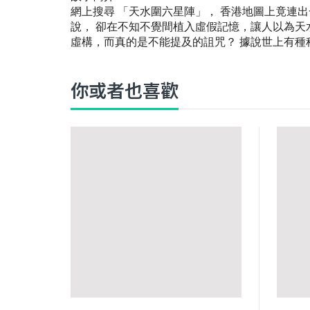
網上搜尋 「天水圍六星陣」， 香港地圖上竟連
說， 卻在不知不覺間植入虛假記憶，讓人以為
虛構，而真的是不能提及的詛咒？ 據說世上有種
你或者也喜歡