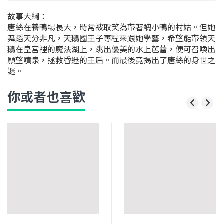
故事大綱：
唐絲在養鴨場長大，時常被取笑為帶著醜小鴨的村姑。但她
舞蹈天分非凡，天鵝國王子專程來跟她學藝，希望能帶領天
鵝在皇宮裡的魔法湖上，跳出優美的水上芭蕾，便可召喚出
願望噴泉，拯救昏迷的王后。而最後竟揭出了唐絲的身世之
謎。
你或者也喜歡