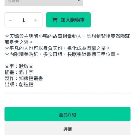
加入購物車
＊天鵝公主與醜小鴨的故事相當動人，誰想到背後竟然隱藏
著身世之謎。
＊平凡的人也可以身負天份，進化成為閃耀之星。
＊內附精美貼紙，多次再版，長踞暢銷書榜三甲位置。
文字：耿啟文
插畫：貓十字
製作：知識館叢書
出版：創造館
產品介紹
評價