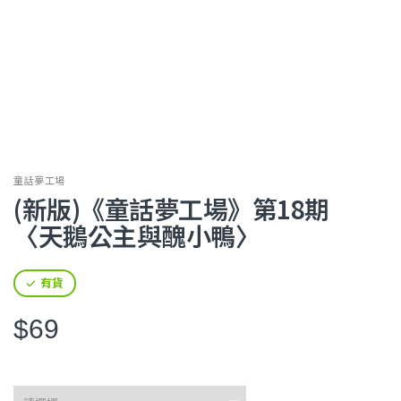
童話夢工場
(新版)《童話夢工場》第18期
〈天鵝公主與醜小鴨〉
有貨
$69