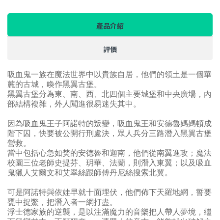
產品介紹
評價
吸血鬼一族在魔法世界中以貴族自居，他們的領土是一個華
䕻的古城，喚作黑翼古堡。
黑翼古堡分為東、南、西、北四個主要城堡和中央廣場，內
部結構複雜，外人闖進很易迷失其中。
因為吸血鬼王子阿諾特的叛變，吸血鬼王和安德魯媽媽頓成
階下囚，快要被公開行刑處決，眾人兵分三路潛入黑翼古堡
營救。
當中包括心急如焚的安德魯和迦南，他們從南翼進攻；魔法
校園三位老師史提芬、玥華、法蘭，則潛入東翼；以及吸血
鬼獵人艾爾文和艾翠絲跟師傅丹尼絲搜索北翼。
可是阿諾特與依娃早就十面埋伏，他們佈下天羅地網，誓要
甕中捉鱉，把潛入者一網打盡。
浮士德家族的逆襲，是以注滿魔力的音樂把人帶人夢境，繼