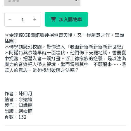
加入購物車
＊余遠鍠X知識館繼神探包青天後，又一經創意之作，華麗
插圖！
＊轉學到魔幻校園，帶你進入「吸血新新新新新新新世紀」
＊阿諾特與依娃早就十面埋伏，他們佈下天羅地網，誓要甕
中捉鱉，把潛入者一網打盡。浮士德家族的逆襲，是以注滿
魔力的音樂把人帶人夢境，繼而留戀其中，不願醒來……憑
眾人的意志，能夠找出破解之法嗎？
作者：陳四月
繪者：余遠鍠
製作：知識館
出版：創造館
頁數：152