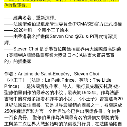
你收取運費。
——經典名著，重新演繹。
——法國聖修伯里遺產管理委員會
(POMASE)
官方正式授權
——
2020
年唯一全新小王子繪本
——由香港著名插畫師
Steven Choi@Zu & Pi
再次情深演
繹。
——
Steven Choi
是香港首位榮獲插畫界兩大國際最高殊榮
（英國
WIA
國際插畫專業大獎及日本
JIA
插畫大賞最高賞
的
）的插畫家
作者：
Antoine de Saint-Exupéry
、
Steven Choi
《小王子》（法語：Le Petit Prince、英語：The Little
Prince），是法國貴族作家、詩人、飛行員先驅安托萬·德·
聖修伯里創作的最著名的小說，發表於1943年。作為法語
書籍中擁有最多讀者和譯本的小說，《小王子》曾當選為20
世紀法國最佳圖書。它是世界最暢銷的圖書之一，被翻譯成
250多種語言和方言，全世界迄今已售出兩億多冊，年銷售
一百多萬冊。 聖修伯里作為法國最有名的幾個文學獎的得
主與第二次世界大戰起始時的預備役飛行員，在法國淪陷自