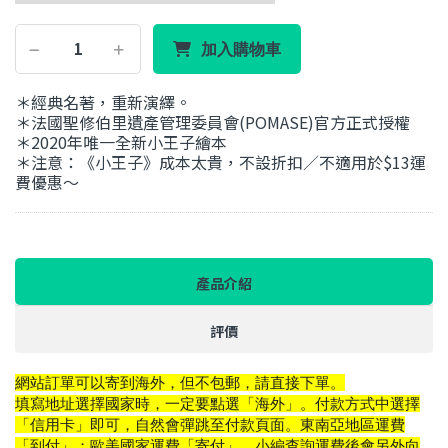
加入購物車
＊經典名著，重新演繹。
＊法國聖修伯里遺產管理委員會(POMASE)官方正式授權
＊2020年唯一全新小王子繪本
＊注意：《小王子》成本太貴，不設折扣／不適用於$13運
費優惠～
產品介紹
評價
網站訂單可以寄到海外，但不包郵，請直接下單。
填寫地址選擇國家時，一定要點選「海外」。付款方式中選擇
「信用卡」即可，自然會彈跳至付款頁面。
東南亞地區運費
「到付」；歐美國家運費「寄付」，小編查詢運費後會另外向