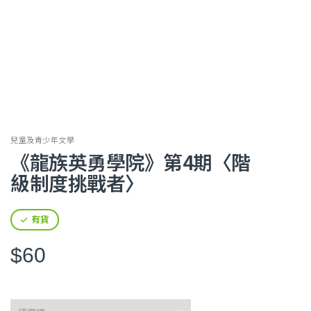
兒童及青少年文學
《龍族英勇學院》第4期〈階
級制度挑戰者〉
有貨
$60