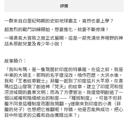
評價
一群來自白堊紀時期的史前地球霸主，竟然也要上學？
超激烈的戰鬥訓練開始，想要進化，就要不斷修煉！
一場勇氣大冒險之旅正式展開，這是一部充滿世界視野的神
話系原創兒童及青少年小說！
故事簡介：
「我叫布瑪，是一隻現居於印度的特暴龍。在這之前，我是
中東的大領主，那時的名字還沒改，喚作巴歷。大洪水後，
我和『王者紋章戰士』菲臘一起到了印度這片大平原，在喜
瑪拉亞山發現了創造神『梵天』的紋章，建立了印度河和恆
河流域間的農業文明；而為了方便管治，我還發明創造了一
個以威權和階級統治的制度——『種姓制度』。可是不但菲
臘不同意這種制度而跟我鬧翻，y連剛來到印度的小勇（菲
臘的兒子）也想把它推翻呢！你猜，他是否能夠成功，把心
目中所追求的公義和自由實踐出來？」