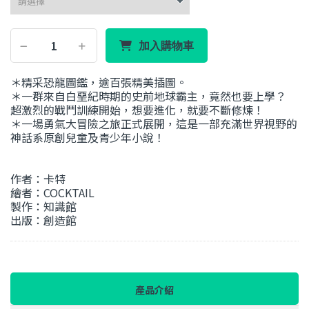
加入購物車
＊精采恐龍圖鑑，逾百張精美插圖。
＊一群來自白堊紀時期的史前地球霸主，竟然也要上學？
超激烈的戰鬥訓練開始，想要進化，就要不斷修煉！
＊一場勇氣大冒險之旅正式展開，這是一部充滿世界視野的
神話系原創兒童及青少年小說！
作者：卡特
繪者：COCKTAIL
製作：知識館
出版：創造館
產品介紹