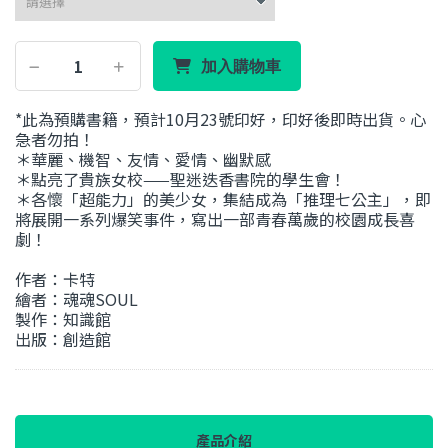
加入購物車
*此為預購書籍，預計10月23號印好，印好後即時出貨。心
急者勿拍！
＊華麗、機智、友情、愛情、幽默感
＊點亮了貴族女校——聖迷迭香書院的學生會！
＊各懷「超能力」的美少女，集結成為「推理七公主」，即
將展開一系列爆笑事件，寫出一部青春萬歲的校園成長喜
劇！
作者：卡特
繪者：魂魂SOUL
製作：知識館
出版：創造館
產品介紹