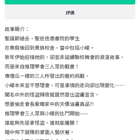
評價
故事簡介：
聖誕節過去，聖迷迭香書院的學生
在寒假後回到貴族校舍，當中包括小綾。
新年伊始迎接她的，卻並非延續聯校舞會的浪漫故事，
而是來自推理學會三人眾的戰書！
像傻瓜一樣的三人所發出的邀約挑戰，
小綾本來並不想理會，可是事情的走向卻出現變化……
聞名中外的怪盜輝夜姬居然發出盜畫宣言，
想要偷走會長紫晴家中的天價油畫真品?!
推理學會三人眾與小綾的比鬥開始——
誰能夠先捉拿怪盜，誰就能獲勝！
暗中佈下謎陣的蒙面人蟄伏著，