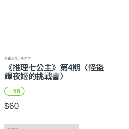
兒童及青少年文學
《推理七公主》第4期〈怪盜
輝夜姬的挑戰書〉
有貨
$60