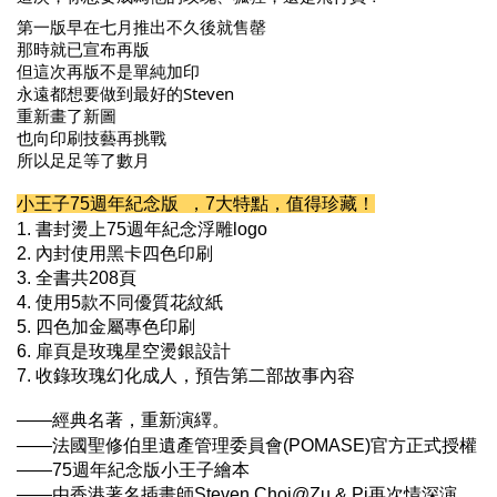
第一版早在七月推出不久後就售罄
那時就已宣布再版
但這次再版不是單純加印
永遠都想要做到最好的Steven
重新畫了新圖
也向印刷技藝再挑戰
所以足足等了數月
小王子75週年紀念版 ，7大特點，值得珍藏！
1. 書封燙上75週年紀念浮雕logo
2. 內封使用黑卡四色印刷
3. 全書共208頁
4. 使用5款不同優質花紋紙
5. 四色加金屬專色印刷
6. 扉頁是玫瑰星空燙銀設計
7. 收錄玫瑰幻化成人，預告第二部故事內容
——經典名著，重新演繹。
——法國聖修伯里遺產管理委員會
(POMASE)
官方正式授權
——
75週年紀念版
小王子繪本
——由香港著名插畫師
Steven Choi@Zu & Pi
再次情深演