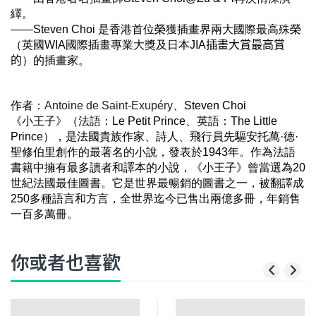
繹。
——
Steven Choi
是香港首位榮獲插畫界兩大國際最高殊榮
（英國
WIA
國際插畫專業大獎及日本
JIA
插畫大賞最高賞
的
）的插畫家。
作者：
Antoine de Saint-Exupéry
、
Steven Choi
《小王子》（法語：Le Petit Prince、英語：The Little
Prince），是法國貴族作家、詩人、飛行員先驅安托萬·德·
聖修伯里創作的最著名的小說，發表於1943年。作為法語
書籍中擁有最多讀者和譯本的小說，《小王子》曾當選為20
世紀法國最佳圖書。它是世界最暢銷的圖書之一，被翻譯成
250多種語言和方言，全世界迄今已售出兩億多冊，年銷售
一百多萬冊。
你或者也喜歡