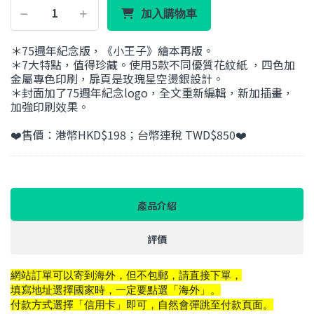
加入購物車
＊75週年紀念版，《小王子》繪本再版。
＊7大特點，值得珍藏。使用5款不同優質花紋紙 ，四色加
金屬專色印刷，扉頁是玫瑰星空燙銀設計。
＊封面加了75週年紀念logo，全文重新編輯，新加插畫，
加強印刷效果。
❤️售價：港幣HKD$198；台幣連稅 TWD$850❤️
產品介紹
評價
網站訂單可以寄到海外，但不包郵，請直接下單，
填寫地址選擇國家時，一定要點選「海外」。
付款方式選擇「信用卡」即可，自然會彈跳至付款頁面。