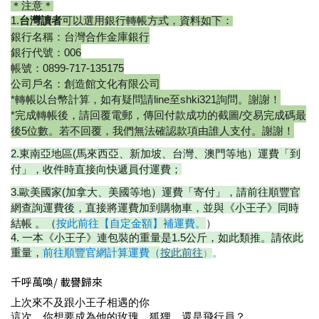
＊
注意＊
1.
台灣讀者
可以選用銀行轉帳方式，
資料如下：
銀行名稱：台灣合作金庫銀行
銀行代號：006
帳號：0899-717-135175
公司戶名：創造館文化有限公司
*轉帳以台幣計算，如有疑問請line至shki321詢問。謝謝！
*完成轉帳後，請回覆電郵，傳回付款成功的截圖/交易完成碼最
後5位數。若不回覆，我們無法確認款項由誰人支付。謝謝！
2.東南亞地區(馬來西亞、新加坡、台灣、澳門等地）運費「到
付」，收件時直接向快遞員付運費；
3.歐美國家(加拿大、美國等地）運費「寄付」，請前往順豐官
網查詢運費後，直接
將運費加到購物車，並與《小王子》同時
結帳 。（
按此前往
【自定金額】補運費。
）
4.
一本《小王子》連包裝的重量是1.5公斤，如此類推。請依此
重量，
前往順豐官網計算
運費（
按此前往
。
）
千呼萬喚/ 載譽歸來
上次來不及跟小王子相遇的你
這次，你想要成為他的玫瑰、狐狸，還是飛行員？