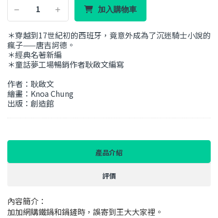
加入購物車
＊穿越到17世紀初的西班牙，竟意外成為了沉迷騎士小說的
瘋子——唐吉訶德。
＊經典名著新編
＊童話夢工場暢銷作者耿啟文編寫
作者：耿啟文
繪畫：Knoa Chung
出版：創造館
產品介紹
評價
內容簡介：
加加網購鐵鍋和鍋鏟時，誤寄到王大大家裡。