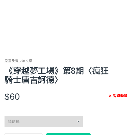
兒童及青少年文學
《穿越夢工場》第8期〈瘋狂
騎士唐吉訶德〉
$60
暫時缺貨