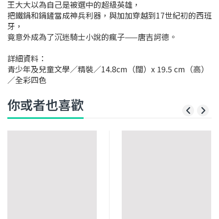
王大大以為自己是被選中的超級英雄，
把鐵鍋和鍋鏟當成神兵利器，與加加穿越到17世紀初的西班
牙，
竟意外成為了沉迷騎士小說的瘋子——唐吉訶德。
詳細資料：
青少年及兒童文學／精裝／14.8cm（闊）x 19.5 cm（高）
／全彩四色
你或者也喜歡