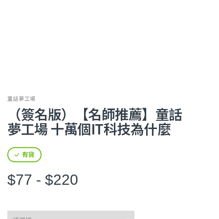
童話夢工場
（簽名版）【名師推薦】童話
夢工場 十萬個IT科技為什麼
有貨
$77 - $220