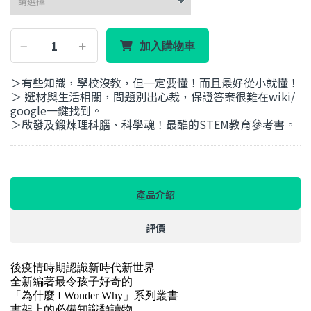
加入購物車
＞有些知識，學校沒教，但一定要懂！而且最好從小就懂！
＞ 選材與生活相關，問題別出心裁，保證答案很難在wiki/
google一鍵找到。
＞啟發及鍛煉理科腦、科學魂！最酷的STEM教育參考書。
產品介紹
評價
後疫情時期認識新時代新世界
全新編著最令孩子好奇的
「為什麼
I Wonder Why
」系列叢書
書架上的必備知識類讀物