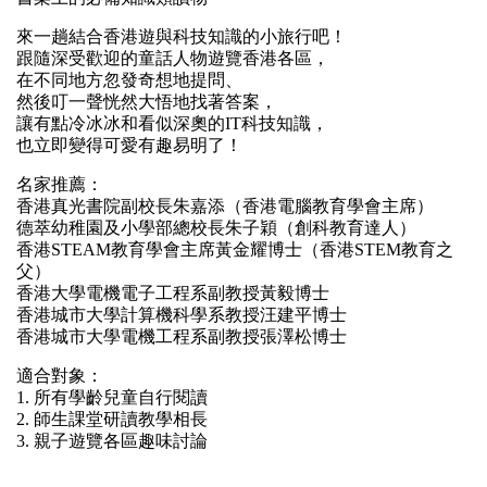
來一趟結合香港遊與科技知識的小旅行吧！
跟隨深受歡迎的童話人物遊覽香港各區，
在不同地方忽發奇想地提問、
然後叮一聲恍然大悟地找著答案，
讓有點冷冰冰和看似深奧的
IT
科技知識，
也立即變得可愛有趣易明了！
名家
推薦：
香港真光書院副校長朱嘉添（香港電腦教育學會主席）
德萃幼稚園及小學部總校長朱子穎（創科教育達人）
香港
STEAM
教育學會主席黃金耀博士（香港
STEM
教育之
父）
香港大學電機電子工程系副教授黃毅博士
香港城市大學計算機科學系教授汪建平博士
香港城市大學電機工程系副教授張澤松博士
適合對象：
1.
所有學齡兒童自行閱讀
2.
師生課堂研讀教學相長
3.
親子遊覽各區趣味討論