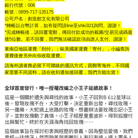
銀行代號：006
帳號：0899-717-135175
公司戶名：創造館文化有限公司
*轉帳以台幣計算，如有疑問請line至shki321詢問。謝謝！
*完成轉帳後，請回覆電郵，傳回付款成功的截圖/交易完成碼最
後5位數。若不回覆，我們無法確認款項由誰人支付。謝謝！
東南亞地區運費「到付」；歐美國家運費「寄付」，小編查詢
運費後會另外向你收取運費。
請海外讀者務必留下可聯絡的通訊方式，因郵寄海外，不同國
家需要不同資料，請在收到通知後回覆，我們方能出貨！
全球首度發行，唯一授權改編之小王子延續故事！
這是一個關於遺失與尋找的故事。小王子回到B 612星球以
後，發現玫瑰不在，大受打擊，決定重新出發，尋找玫瑰。
另一邊廂，大蛇遇上迷路的玫塊，想盡辦法要玫瑰忘記小王
子，並對玫瑰動了真情。小王子經歷重重波折，得到狐狸付
出與幫忙，終於在天涯海角找回玫瑰⋯⋯
這個故事旨在探討初衷與經歷的意義。因為堅信愛情，我們
曾經一往情深，然而時差與距離叫人漸行漸遠。遇上更多人