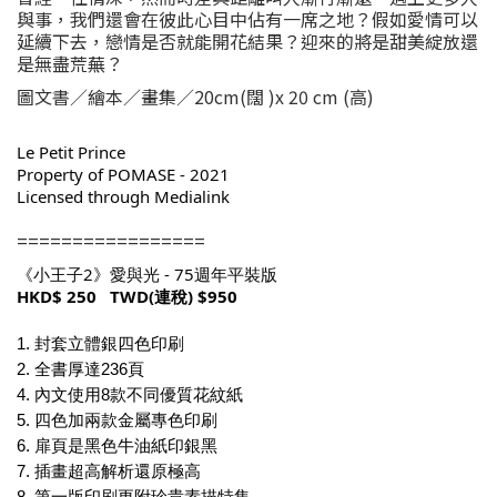
與事，我們還會在彼此心目中佔有一席之地？假如愛情可以
延續下去，戀情是否就能開花結果？迎來的將是甜美綻放還
是無盡荒蕪？
圖文書／繪本／畫集／20cm(闊 )x 20 cm (高)
Le Petit Prince 
Property of POMASE - 2021
Licensed through Medialink
=================
《小王子2》愛與光 - 75週年平裝版
HKD$ 250   TWD(連稅) $950
1. 封套立體銀四色印刷
2. 全書厚達236頁
4. 內文使用8款不同優質花紋紙
5. 四色加兩款金屬專色印刷
6. 扉頁是黑色牛油紙印銀黑
7. 插畫超高解析還原極高
8. 第一版印刷更附珍貴素描特集