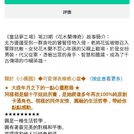
評價
《童話夢工場》第23期〈花木蘭傳奇〉故事簡介：
北方邊疆受到一群貪吃的饕餮怪物入侵，老將花弧被徵召入
軍隊抗敵，女兒花木蘭不忍心年邁的父親上戰場，於是女扮
男裝，代父從軍，憑著出眾的身手、智慧和膽識，成為了千
古傳頌的巾幗英雄。
關於《小團圓》◆可愛爆表療癒心靈◆
（按此查看更多）
★
大疫年月之下的一點心靈慰藉 ★
同樣都是貓十字姐姐所畫，是她睽違多年再次100%純原創
卡通角色。萌樣的同伴友情、圓融的生活哲學，帶給你
點點感動。
★★★★★★★★★
圓是一種生活哲學，
圓有著最完美的對稱和平衡。
當環境和他人以稜角相逼，