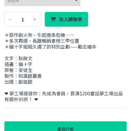
加入購物車
＊惡作劇火柴，引起連串危機⋯⋯
＊多次再版，長踞暢銷書榜三甲位置
＊貓十字姐姐久違了的特別企劃——勵志繪本
文字：耿啟文
插畫：貓十字
原著：安徒生
製作：知識館叢書
出版：創造館
❤ 夢工場提提你：先成為會員，買滿$200童話夢工場出品
有額外95折！ ❤
產品介紹