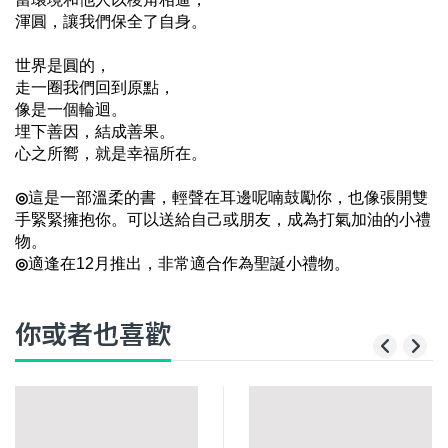
渾圓，讓我們保全了自身。
世界是圓的，
走一圈我們回到原點，
像是一個輪迴。
埋下善因，結成善果。
心之所嚮，就是幸福所在。
這是一部溫柔的書，輕聲在耳邊呢喃鼓勵你，也像張開雙
◎
手緊緊擁抱你。可以送給自己或朋友，成為打氣加油的小禮
物。
適逢在
12
月推出，非常適合作為聖誕小禮物。
◎
你或者也喜歡