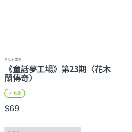
童話夢工場
《童話夢工場》第23期〈花木
蘭傳奇〉
有貨
$69