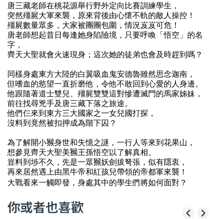
唐三藏老師在桃花源舉行野外定向比賽訓練學生，
突然殭屍大軍來襲，原來背後由心懷不軌的敵人操控！
殭屍數量眾多，大家被團團包圍，情況岌岌可危！
唐老師想起昔日每逢她身陷險境，只要呼喚「悟空」的名
字，
齊天大聖就會火速現身；這次
她的徒弟也會及時趕到嗎？
同樣身處東方大陸的白翼吸血鬼安德魯雖然思念迦南，
但嗜血的慾望一直折磨他，令他不敢回到心愛的人身邊。
他跟隨著道士雙兒、殭屍雙雙這對慘遭滅門的馬家姊妹，
前往找尋兇手及唐三藏下落之旅途。
他們仨來到東方三大國家之一女兒國打探，
沒料到竟然被扣押成為階下囚？
為了解開小
𤠣
身世和失憶之謎，一行人等來到花果山，
想參見齊天大聖美
𤠣
王孫悟空以了解真相。
豈料到埗不久，先是一眾
𤠣
妖劍拔弩張，似有隱衷，
再來居然遇上由黑牛帝和紅孩兒帶
領的帝都軍
來襲！
大戰看來一觸即發，身處其中的學生們將如何面對？
你或者也喜歡