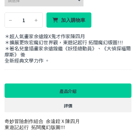
加入購物車
＊超人氣畫家余遠鍠X鬼才作家陳四月
＊擴展更恢宏魔幻世界觀，東遊記起行 拓闊魔幻版圖!!!
＊著名兒童插畫家余遠鍠繼《妖怪總動員》、《大偵探福爾
摩斯》 後
全新經典文學力作 。
產品介紹
評價
奇妙冒險創作組合
余遠
鍠Ｘ陳四月
東遊記起行
拓闊魔幻版圖
!!!