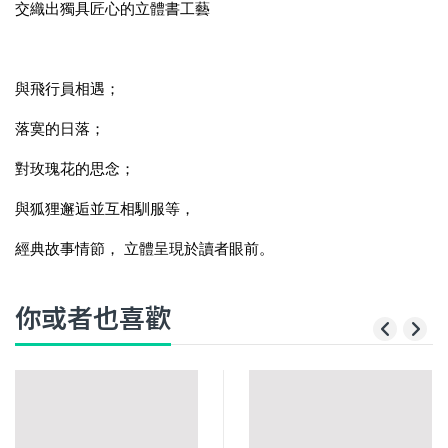
交織出獨具匠心的立體書工藝 
與飛行員相遇； 
落寞的日落； 
對玫瑰花的思念； 
與狐狸邂逅並互相馴服等，
經典故事情節， 立體呈現於讀者眼前。
你或者也喜歡