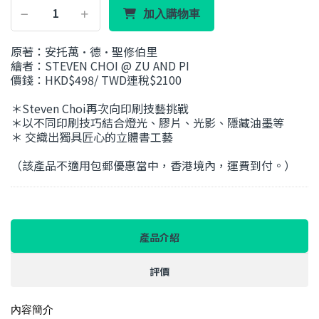
加入購物車
原著：安托萬·德·聖修伯里
繪者：STEVEN CHOI @ ZU AND PI
價錢：HKD$498/ TWD連稅$2100
＊Steven Choi再次向印刷技藝挑戰
＊以不同印刷技巧結合燈光、膠片、光影、隱藏油墨等
＊ 交織出獨具匠心的立體書工藝
（該產品不適用包郵優惠當中，香港境內，運費到付。）
產品介紹
評價
內容簡介 