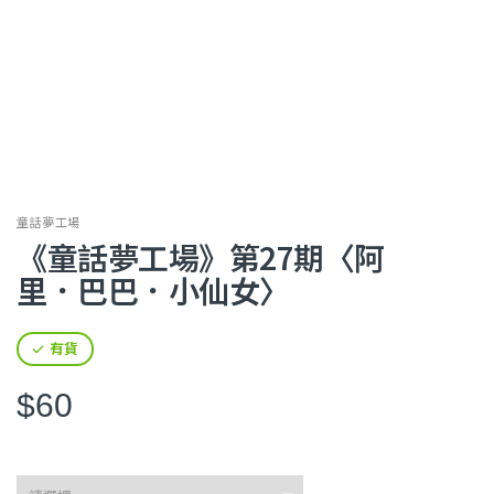
童話夢工場
《童話夢工場》第27期〈阿
里．巴巴．小仙女〉
有貨
$60