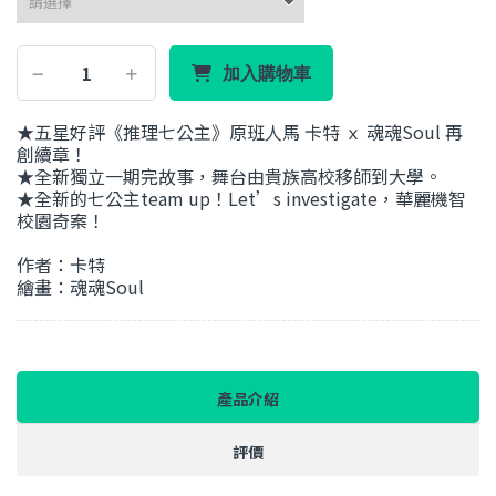
加入購物車
★五星好評《推理七公主》原班人馬 卡特 ｘ 魂魂Soul 再
創續章！
★全新獨立一期完故事，舞台由貴族高校移師到大學。
★全新的七公主team up！Let’s investigate，華麗機智
校園奇案！
作者：卡特
繪畫：魂魂Soul
產品介紹
評價