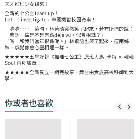
天才推理少女歸來！
全新的七公主team up！
Let’s investigate，華麗機智校園奇案！
「嘻嘻……」這時，林紫晴突然笑了起來，若有所指的說：
「紫語，這是不是有點déjà vu，似曾相識？」
「嗯，和我們當年很像呢。」林紫語也笑了起來，這兩姊
妹，感覺像會心靈相通一樣。
★★★★★五星好評《推理七公主》原班人馬 卡特 ｘ 魂魂
Soul 再創續章！
★★★★★全新獨立一期完故事，舞台由貴族高校移師到大
學。
你或者也喜歡