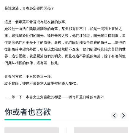
是誰說過，青春必定要閃閃亮？
這是一個毒菇和青苔成為朋友後的故事。
她和他一向活在陰暗與潮濕的角落，某天卻有點不甘，於是一同踏上冒險之
旅，尋找屬於他們的陽光。幾經辛苦之後，他們才發現，陽光耀目得刺眼，還
伴隨著他們所承受不了的熾熱。最後，他們回到那安全自在的角落……當他們
從那角落中望向外面，卻發現太陽雖然照不進來，他們卻望得見陽光普照的世
界，這份景觀，就是屬於他們的明亮。而且在這不顯眼的角落，除了有著與他
們臭味相投的伙伴，還有著，彼此。
青春的方式，不只閃亮這一種。
縱不耀眼，卻也不會是別人故事裡的路人
NPC
。
……
等一下，本書女主角喜歡的卻是
——
獵奇和重口味的奇案
?!
你或者也喜歡