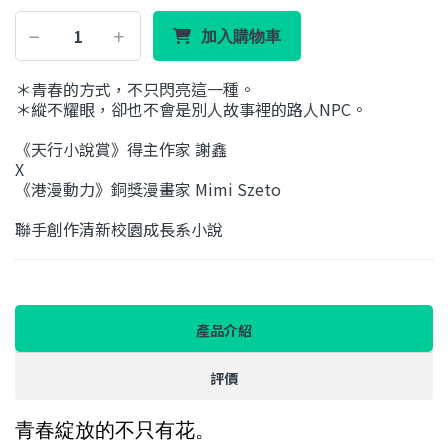
加入購物車
＊青春的方式，不只閃亮這一種。
＊縱不耀眼，卻也不會是別人故事裡的路人NPC。
《天行小說賞》得主作家 謝鑫
X
《港漫動力》銅獎漫畫家 Mimi Szeto
聯手創作清新校園成長系小說
產品介紹
評價
青春綻放的不只有花。