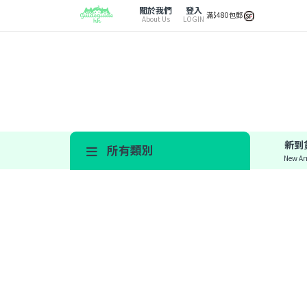
關於我們
登入
滿$480包郵
About Us
LOGIN
新到
所有類別
New Arr