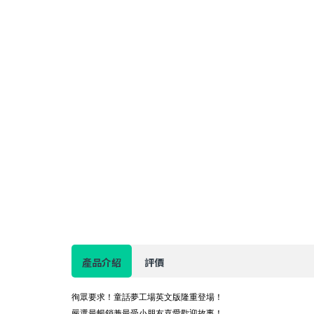
產品介紹
評價
徇眾要求！童話夢工場英文版隆重登場！
嚴選最暢銷兼最受小朋友喜愛歡迎故事！