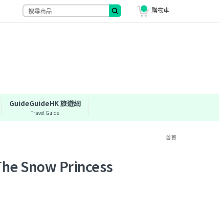
購物車
GuideGuideHK 旅遊網
Travel Guide
首頁
now Princess