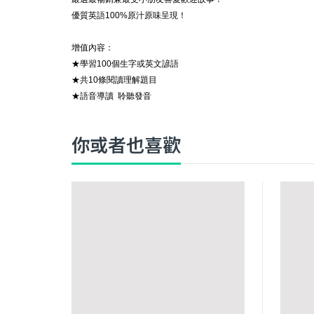
優質英語
100%
原汁原味呈現！
增值內容：
★學習
100
個生字或英文
諺語
★共
10
條閱讀理解題目
★語音導讀
聆聽發音
你或者也喜歡