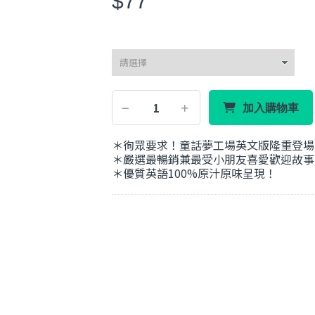
$77
加入購物車
＊徇眾要求！童話夢工場英文版隆重登場
＊嚴選最暢銷兼最受小朋友喜愛歡迎故事
＊優質英語100%原汁原味呈現！