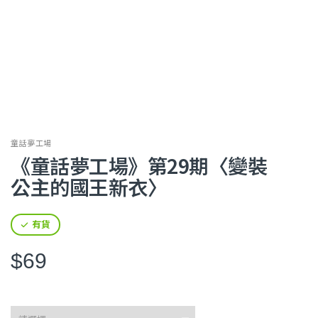
童話夢工場
《童話夢工場》第29期〈變裝
公主的國王新衣〉
有貨
$69