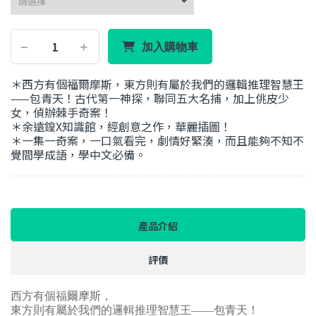
加入購物車
＊西方有個福爾摩斯，東方則有屬於我們的邏輯推理智慧王
——包青天！古代第一神探，聯同五大名捕，加上佻皮少
女，偵辦棘手奇案！
＊余遠鍠X知識館，經創意之作，華麗插圖！
＊一集一奇案，一口氣看完，劇情好緊湊，而且能夠不知不
覺間學成語，學中文必備。
產品介紹
評價
西方有個福爾摩斯，
東方則有屬於我們的邏輯推理智慧王——包青天！