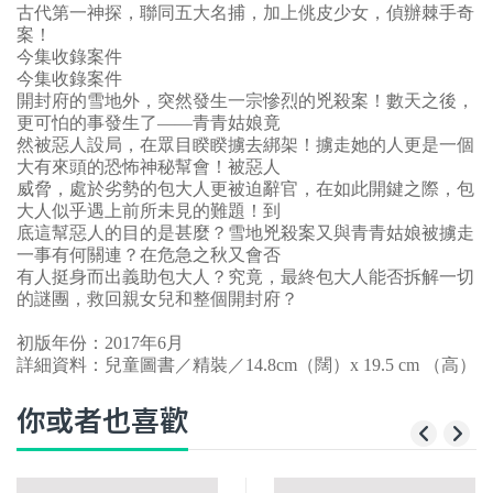
古代第一神探，聯同五大名捕，加上佻皮少女，偵辦棘手奇
案！
今集收錄案件
今集收錄案件
開封府的雪地外，突然發生一宗慘烈的兇殺案！數天之後，
更可怕的事發生了——青青姑娘竟
然被惡人設局，在眾目睽睽擄去綁架！擄走她的人更是一個
大有來頭的恐怖神秘幫會！被惡人
威脅，處於劣勢的包大人更被迫辭官，在如此開鍵之際，包
大人似乎遇上前所未見的難題！到
底這幫惡人的目的是甚麼？雪地兇殺案又與青青姑娘被擄走
一事有何關連？在危急之秋又會否
有人挺身而出義助包大人？究竟，最終包大人能否拆解一切
的謎團，救回親女兒和整個開封府？
初版年份：2017年6月
詳細資料：兒童圖書／精裝／14.8cm（闊）x 19.5 cm （高）
你或者也喜歡