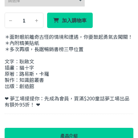
加入購物車
＊面對眼前離奇古怪的情境和遭遇，你要鼓起勇氣去闖關！
＊內附精美貼紙
＊多次再版，長踞暢銷書榜三甲位置
文字：耿啟文
插畫：貓十字
原著：路易斯‧卡羅
製作：知識館叢書
出版：創造館
❤ 夢工場提提你：先成為會員，買滿$200童話夢工場出品
有額外95折！ ❤
產品介紹