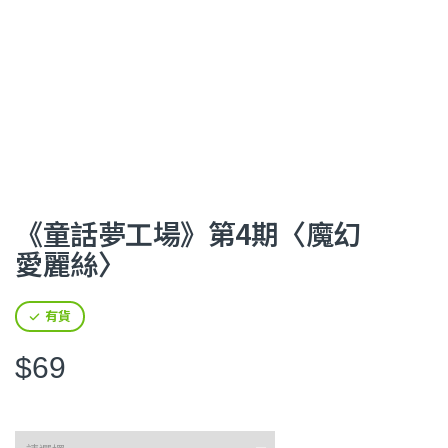
《童話夢工場》第4期〈魔幻
愛麗絲〉
有貨
$69