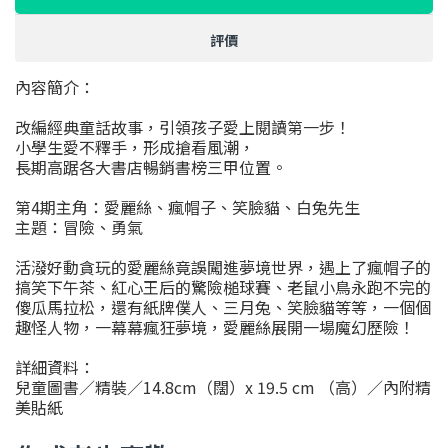
評價
內容簡介：
改編經典童話故事，引領孩子愛上閱讀第一步！
小學生愛不釋手，形成搶看風潮，
長期高踞各大書店暢銷書榜三甲位置。
第4期主角：愛麗絲、瘋帽子、笑臉貓、白兔先生
主題：冒險、勇氣
活潑好動貪玩的愛麗絲竟誤闖進夢境世界，遇上了瘋帽子的
搞笑下午茶、紅心王后的驚險槌球賽、老鼠小鳥永跑不完的
傻瓜馬拉松，還有紙牌僕人、三月兔、笑臉貓等等，一個個
趣怪人物，一幕幕瘋狂夢境，愛麗絲展開一場魔幻歷險！
詳細資料：
兒童圖書／精裝／14.8cm（闊）x 19.5 cm （高）／內附精
美貼紙