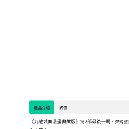
產品介紹
評價
《九龍城寨漫畫典藏版》第2部最後一期，
齊齊整