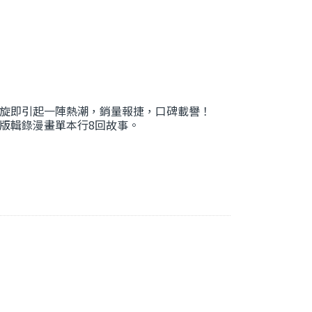
旋即引起一陣熱潮，銷量報捷，口碑載譽！
版輯錄漫畫單本行8回故事。