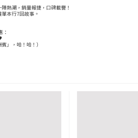
一陣熱潮，銷量報捷，口碑載譽！
畫單本行7回故事。
惠：
♥
酬賓」，哈！
哈！
）