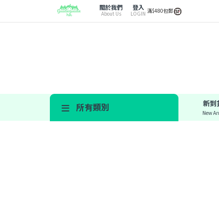
關於我們
登入
滿$480包郵
About Us
LOGIN
新到
所有類別
New Arr