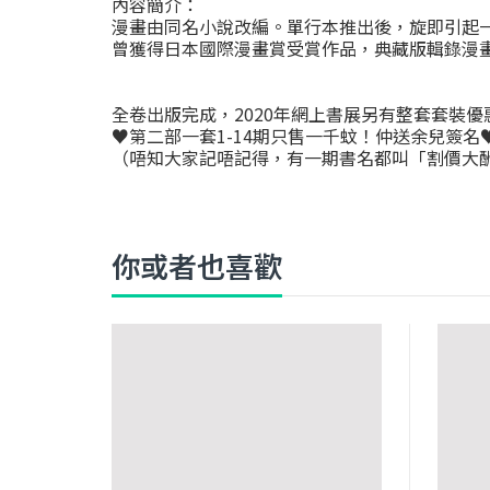
內容簡介：
漫畫由同名小說改編。單行本推出後，旋即引起
曾獲得日本國際漫畫賞受賞作品，典藏版輯錄漫
全卷出版完成，2020年網上書展另有整套套裝優
♥
第二部一套1-14期只售一千蚊！仲送余兒簽名
（唔知大家記唔記得，有一期書名都叫「割價大
你或者也喜歡