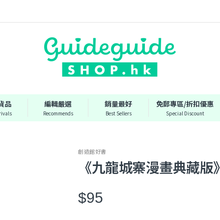
貨品
編輯嚴選
銷量最好
免郵專區/折扣優惠
ivals
Recommends
Best Sellers
Special Discount
創造館好書
《九龍城寨漫畫典藏版》
$95