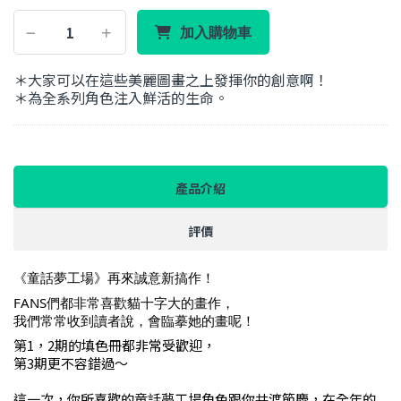
加入購物車
＊大家可以在這些美麗圖畫之上發揮你的創意啊！
＊為全系列角色注入鮮活的生命。
產品介紹
評價
《童話夢工場》再來誠意新搞作！
FANS們
都非常喜歡貓十字大的畫作，
我們常常收到讀者說，會臨摹她的畫呢！
第1，2期的填色冊都非常受歡迎，
第3期更不容錯過～
這一次，你所喜歡的童話夢工場角色跟你共渡節慶，在全年的