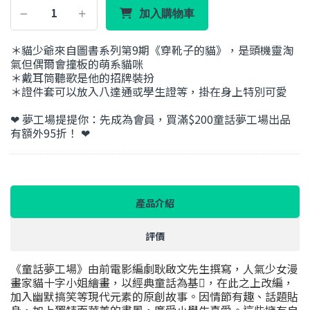
加入購物車
＊貓少爺來自圖書系列第9期《穿靴子的貓》，是頭機靈淘
氣但偶爾會撞板的萌系貓咪
＊戴耳筒聽歌是他的招牌裝扮
＊證件套可以放入八達通或學生證等，掛在身上特別可愛
❤ 夢工場提提你：先成為會員，買滿$200童話夢工場出品
有額外95折！ ❤
產品介紹
評價
《童話夢工場》由前電影編劇耿啟文先生撰寫，人氣少女漫
畫家貓十字小姐繪畫，以經典童話為基𨆄，在此之上改編，
加入幽默搞笑等現代元素的原創故事。因情節有趣、話題貼
身，加上獨特而華美的畫風，廣受小學生喜愛。這些擁有自