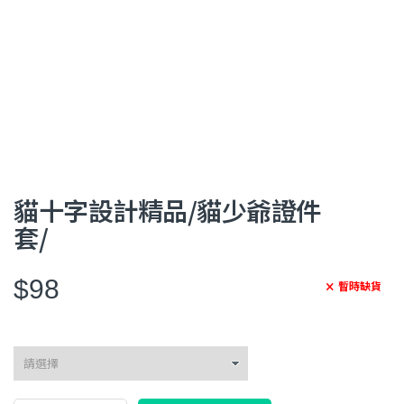
貓十字設計精品/貓少爺證件
套/
$98
暫時缺貨