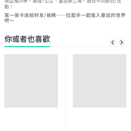
吸血鬼同學、推理7公主、童話夢工場，適合不同節日/活
動！
寫一張卡送給好友/爸媽⋯⋯拉起手一起進入童話的世界
吧～
你或者也喜歡