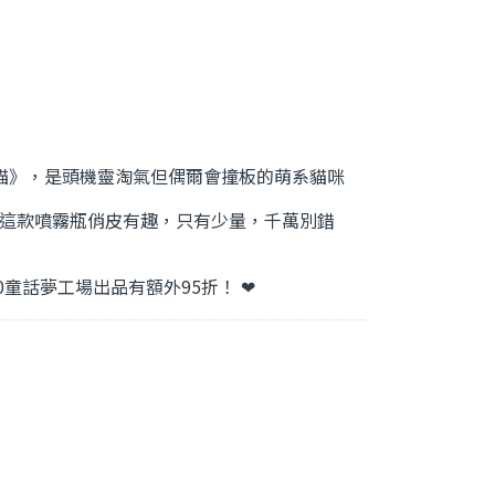
貓》，是頭機靈淘氣但偶爾會撞板的萌系貓咪
這款噴霧瓶俏皮有趣，只有少量，千萬別錯
0童話夢工場出品有額外95折！ ❤