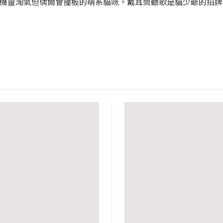
頭機靈淘氣但偶爾會撞板的萌系貓咪。戴耳筒聽歌是貓少爺的招