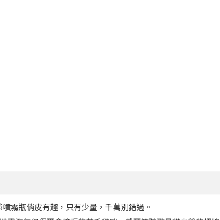
爺噴霧瓶俏皮有趣，只有少量，千萬別錯過。