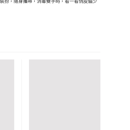
牌裝扮，隨身攜帶，消毒雙手時，看一看俏皮貓少