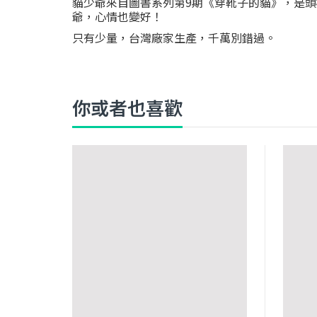
貓少爺來自圖書系列第9期《穿靴子的貓》，是
爺，心情也變好！
只有少量，台灣廠家生產，千萬別錯過。
你或者也喜歡