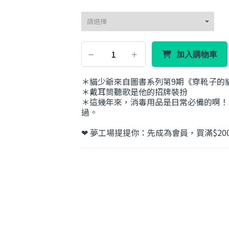
加入購物車
＊貓少爺來自圖書系列第9期《穿靴子的
＊戴耳筒聽歌是他的招牌裝扮
＊這幾年來，消毒用品是日常必備的啊！
過。
❤ 夢工場提提你：先成為會員，買滿$20