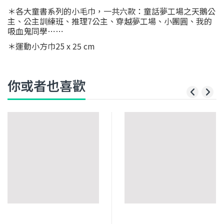
＊各大童書系列的小毛巾，一共六款：童話夢工場之天鵝公
主、公主訓練班、推理7公主、穿越夢工場、小團圓、我的
吸血鬼同學⋯⋯
＊運動小方巾25 x 25 cm
你或者也喜歡