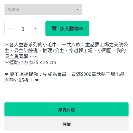
加入購物車
＊各大童書系列的小毛巾，一共六款：童話夢工場之天鵝公
主、公主訓練班、推理7公主、穿越夢工場、小團圓、我的
吸血鬼同學⋯⋯
＊運動小方巾25 x 25 cm
❤ 夢工場提提你：先成為會員，買滿$200童話夢工場出品
有額外95折！ ❤
產品介紹
評價