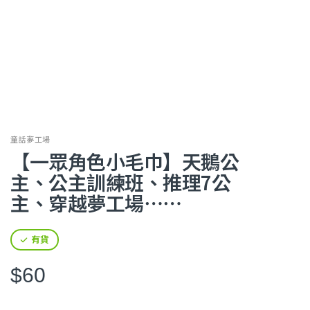
童話夢工場
【一眾角色小毛巾】天鵝公
主、公主訓練班、推理7公
主、穿越夢工場⋯⋯
有貨
$60