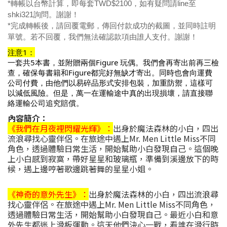
*轉帳以台幣計算，即每套TWD$2100，如有疑問請line至
shki321詢問。謝謝！
*完成轉帳後，請回覆電郵，傳回付款成功的截圖，並同時註明
單號。若不回覆，我們無法確認款項由誰人支付。謝謝！
注意1：
一套共5本書，並附贈兩個Figure 玩偶。我們會再寄出前再三檢
查，確保每書籍和Figure都完好無缺才寄出。同時也會向運費
公司付費，由他們以易碎品形式安排包裝，加重防禦，這樣可
以減低風險。但是，萬一在運輸途中真的出現損壞，請直接聯
絡運輸公司追究賠償。
內容簡介：
《我們在月夜裡閃耀光輝》：
出身於魔法森林的小白，四出
流浪尋找心靈伴侶。在旅途中遇上Mr. Men Little Miss不同
角色，透過體驗日常生活，開始幫助小白發現自己。這個晚
上小白感到寂寞，帶好星星和玻璃瓶，準備到溪邊放下的時
候，遇上邊哼著歌邊跳著舞的星星小姐。
《神奇的意外先生》：
出身於魔法森林的小白，四出流浪尋
找心靈伴侶。在旅途中遇上Mr. Men Little Miss不同角色，
透過體驗日常生活，開始幫助小白發現自己。最近小白和意
外先生都迷上滑板運動。這天他們決心一戰，看誰在滑行時