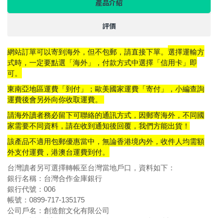
產品介紹
評價
網站訂單可以寄到海外，但不包郵，請直接下單。
選擇運輸方
式時，一定要點選「海外」，
付款方式中選擇「信用卡」即
可。
東南亞地區運費「到付」；歐美國家運費「寄付」，小編查詢
運費後會另外向你收取運費。
請海外讀者務必留下可聯絡的通訊方式，因郵寄海外，不同國
家需要不同資料，請在收到通知後回覆，我們方能出貨！
該產品不適用包郵優惠當中，無論香港境內外，收件人均需額
外支付運費，港澳台運費到付。
台灣讀者另可選擇轉帳至台灣當地戶口，資料如下：
銀行名稱：台灣合作金庫銀行
銀行代號：006
帳號：0899-717-135175
公司戶名：創造館文化有限公司