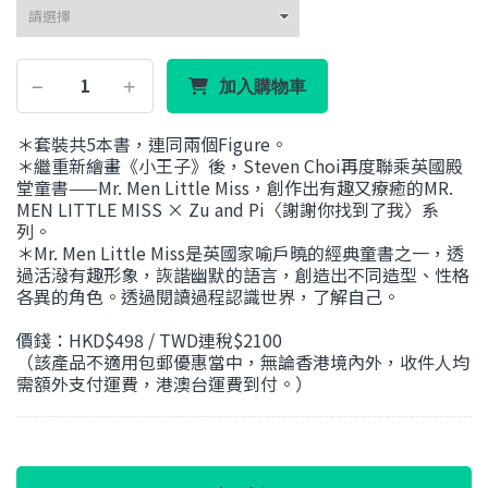
加入購物車
＊套裝共5本書，連同兩個Figure。
＊繼重新繪畫《小王子》後，Steven Choi再度聯乘英國殿
堂童書——Mr. Men Little Miss，創作出有趣又療癒的MR.
MEN LITTLE MISS × Zu and Pi〈謝謝你找到了我〉系
列。
＊Mr. Men Little Miss是英國家喻戶曉的經典童書之一，透
過活潑有趣形象，詼諧幽默的語言，創造出不同造型、性格
各異的角色。透過閱讀過程認識世界，了解自己。
價錢：HKD$498 / TWD連稅$2100
（該產品不適用包郵優惠當中，無論香港境內外，收件人均
需額外支付運費，港澳台運費到付。）