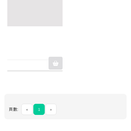
頁數:
«
1
»