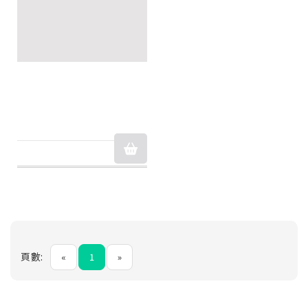
頁數:
«
1
»