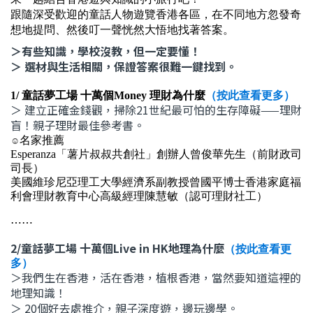
跟隨深受歡迎的童話人物遊覽香港各區，
在不同地方忽發奇
想地提問、
然後叮一聲恍然大悟地找著答案。
＞有些知識，學校沒教，但一定要懂！
＞ 選材與生活相關，保證答案很難一鍵找到。
1/
童話夢工場 十萬個Money 理財為什麼
（按此查看更多）
＞ 建立正確金錢觀，掃除21世紀最可怕的生存障礙——理財
盲！親子理財最佳參考書。
☺️
名家推薦
Esperanza
「薯片叔叔共創社」創辦人曾俊華先生
（
前財政司
司長
）
美國維珍尼亞理工大學經濟系副教授曾國平博士
香港家庭福
利會理財教育中心高級經理陳慧敏
（
認可理財社工
）
⋯⋯
2/童話夢工場 十萬個Live in HK地理為什麼
（按此查看更
多）
＞我們生在香港，活在香港，植根香港，當然要知道這裡的
地理知識！
＞ 20個好去處推介，親子深度遊，邊玩邊學。