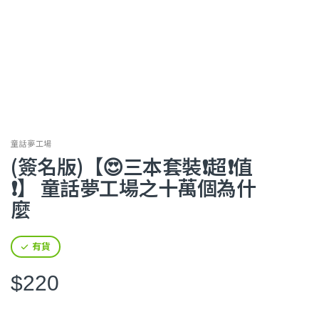
童話夢工場
(簽名版)【😍三本套裝❗超❗值
❗】 童話夢工場之十萬個為什
麼
有貨
$220